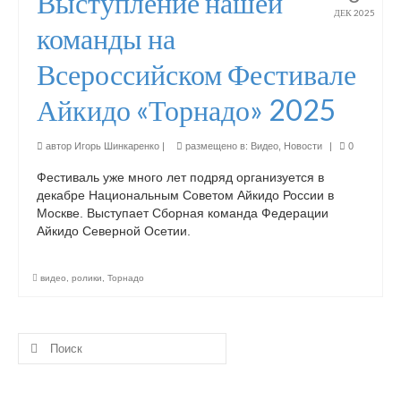
Выступление нашей
ДЕК 2025
команды на
Наставники
Всероссийском Фестивале
Клубы
Айкидо «Торнадо» 2025
Тессен-Владикавказ
Тессен-Невинномысск
автор
Игорь Шинкаренко
|
размещено в:
Видео
,
Новости
|
0
Фестиваль уже много лет подряд организуется в
Тессен-Кропоткин
декабре Национальным Советом Айкидо России в
Москве. Выступает Сборная команда Федерации
Тессен-Краснодар
Айкидо Северной Осетии.
Тессен-Пермь
видео
,
ролики
,
Торнадо
Тессен-Северская
Тессен-Ставрополь
Поиск:
Календарь мероприятий