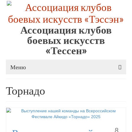
Ассоциация клубов
боевых искусств
«Тессен»
Меню
Об Ассоциации
Торнадо
Новости
СМИ о нас
Фото
8
Видео