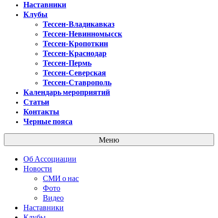
Наставники
Клубы
Тессен-Владикавказ
Тессен-Невинномысск
Тессен-Кропоткин
Тессен-Краснодар
Тессен-Пермь
Тессен-Северская
Тессен-Ставрополь
Календарь мероприятий
Статьи
Контакты
Черные пояса
Меню
Об Ассоциации
Новости
СМИ о нас
Фото
Видео
Наставники
Клубы