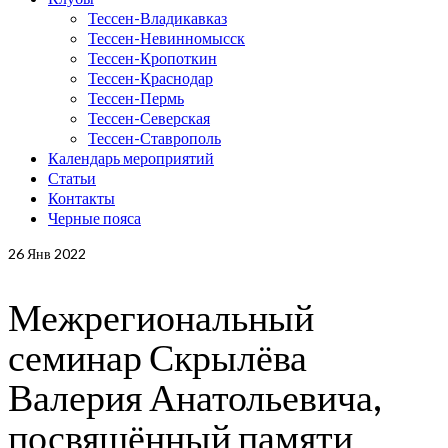
Тессен-Владикавказ
Тессен-Невинномысск
Тессен-Кропоткин
Тессен-Краснодар
Тессен-Пермь
Тессен-Северская
Тессен-Ставрополь
Календарь мероприятий
Статьи
Контакты
Черные пояса
26
Янв 2022
Межрегиональный
семинар Скрылёва
Валерия Анатольевича,
посвящённый памяти