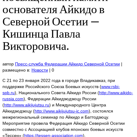
основателя Айкидо в
Северной Осетии —
Кишинца Павла
Викторовича.
автор
Пресс-служба Федерации Айкидо Северной Осетии
|
размещено в:
Новости
|
0
С 21 по 23 января 2022 года в городе Владикавказ, при
поддержке Российского Союза Боевых искусств (
www.rsbi-
spb.ru
), Национального Совета Айкидо России (
http://www.aikido-
russia.com
), Федерации Айкидзюдзюцу России
(
http://www.aikijujutsu.ru
) и Международного Центра
Айкидзюдзюцу (
http://www.aikijujutsu-ic.com
), состоялся
межрегиональный семинар по Айкидо и Баттодзюцу.
Мероприятие провела Федерация Айкидо Северной Осетии
совместно с Ассоциацией клубов японских боевых искусств
«Тессен» (
https://tessen-association.com
).