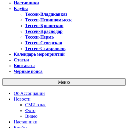
Наставники
Клубы
Тессен-Владикавказ
Тессен-Невинномысск
Тессен-Кропоткин
Тессен-Краснодар
Тессен-Пермь
Тессен-Северская
Тессен-Ставрополь
Календарь мероприятий
Статьи
Контакты
Черные пояса
Меню
Об Ассоциации
Новости
СМИ о нас
Фото
Видео
Наставники
Клубы