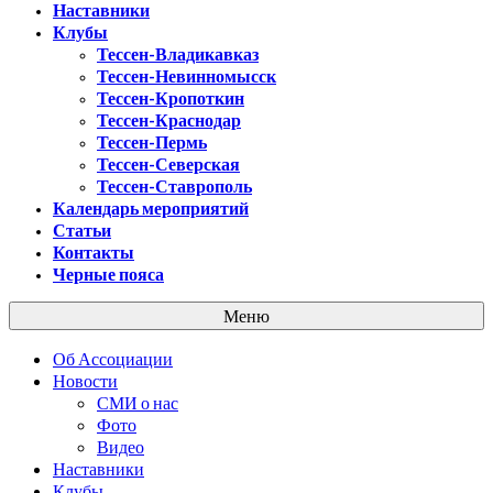
Наставники
Клубы
Тессен-Владикавказ
Тессен-Невинномысск
Тессен-Кропоткин
Тессен-Краснодар
Тессен-Пермь
Тессен-Северская
Тессен-Ставрополь
Календарь мероприятий
Статьи
Контакты
Черные пояса
Меню
Об Ассоциации
Новости
СМИ о нас
Фото
Видео
Наставники
Клубы