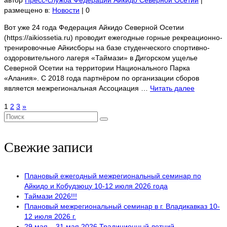
размещено в:
Новости
|
0
Вот уже 24 года Федерация Айкидо Северной Осетии
(https://aikiossetia.ru) проводит ежегодные горные рекреационно-
тренировочные Айкисборы на базе студенческого спортивно-
оздоровительного лагеря «Таймази» в Дигорском ущелье
Северной Осетии на территории Национального Парка
«Алания». С 2018 года партнёром по организации сборов
является межрегиональная Ассоциация …
Читать далее
Пагинация
1
2
3
»
Поиск:
записей
Свежие записи
Плановый ежегодный межрегиональный семинар по
Айкидо и Кобудзюцу 10-12 июля 2026 года
Таймази 2026!!!
Плановый межрегиональный семинар в г. Владикавказ 10-
12 июля 2026 г.
29 мая – 31 мая 2026 Традиционный летний