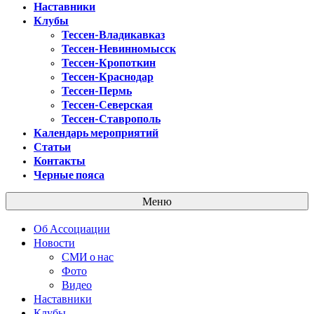
Наставники
Клубы
Тессен-Владикавказ
Тессен-Невинномысск
Тессен-Кропоткин
Тессен-Краснодар
Тессен-Пермь
Тессен-Северская
Тессен-Ставрополь
Календарь мероприятий
Статьи
Контакты
Черные пояса
Меню
Об Ассоциации
Новости
СМИ о нас
Фото
Видео
Наставники
Клубы