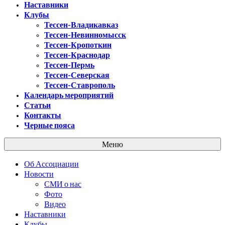
Наставники
Клубы
Тессен-Владикавказ
Тессен-Невинномысск
Тессен-Кропоткин
Тессен-Краснодар
Тессен-Пермь
Тессен-Северская
Тессен-Ставрополь
Календарь мероприятий
Статьи
Контакты
Черные пояса
Меню
Об Ассоциации
Новости
СМИ о нас
Фото
Видео
Наставники
Клубы