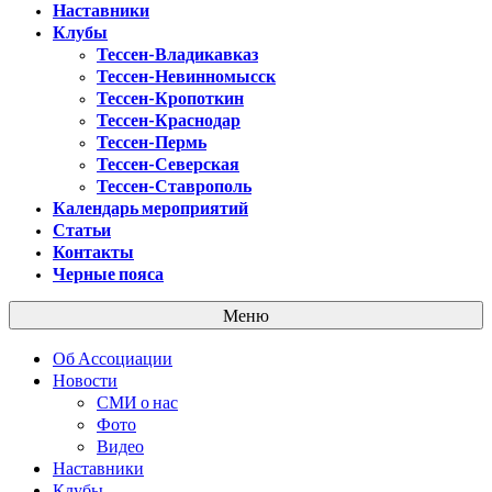
Наставники
Клубы
Тессен-Владикавказ
Тессен-Невинномысск
Тессен-Кропоткин
Тессен-Краснодар
Тессен-Пермь
Тессен-Северская
Тессен-Ставрополь
Календарь мероприятий
Статьи
Контакты
Черные пояса
Меню
Об Ассоциации
Новости
СМИ о нас
Фото
Видео
Наставники
Клубы