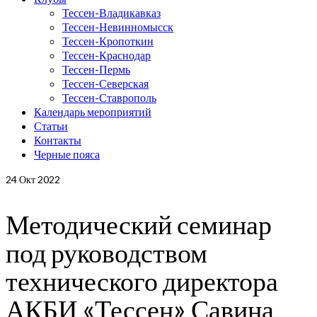
Тессен-Владикавказ
Тессен-Невинномысск
Тессен-Кропоткин
Тессен-Краснодар
Тессен-Пермь
Тессен-Северская
Тессен-Ставрополь
Календарь мероприятий
Статьи
Контакты
Черные пояса
24
Окт 2022
Методический семинар
под руководством
технического директора
АКБИ «Тессен» Савина