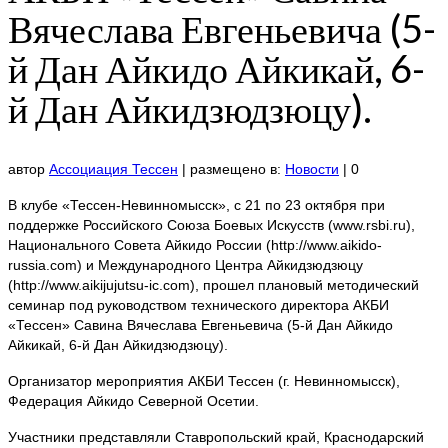
Вячеслава Евгеньевича (5-
й Дан Айкидо Айкикай, 6-
й Дан Айкидзюдзюцу).
автор
Ассоциация Тессен
|
размещено в:
Новости
|
0
В клубе «Тессен-Невинномысск», с 21 по 23 октября при
поддержке Российского Союза Боевых Искусств (www.rsbi.ru),
Национального Совета Айкидо России (http://www.aikido-
russia.com) и Международного Центра Айкидзюдзюцу
(http://www.aikijujutsu-ic.com), прошел плановый методический
семинар под руководством технического директора АКБИ
«Тессен» Савина Вячеслава Евгеньевича (5-й Дан Айкидо
Айкикай, 6-й Дан Айкидзюдзюцу).
Организатор мероприятия АКБИ Тессен (г. Невинномысск),
Федерация Айкидо Северной Осетии.
Участники представляли Ставропольский край, Краснодарский