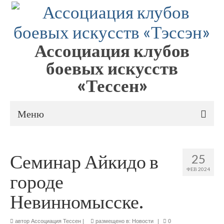
Ассоциация клубов
боевых искусств
«Тессен»
Меню
Об Ассоциации
Семинар Айкидо в
25
Новости
ФЕВ 2024
городе
СМИ о нас
Невинномысске.
Фото
автор
Ассоциация Тессен
Видео
|
размещено в:
Новости
|
0