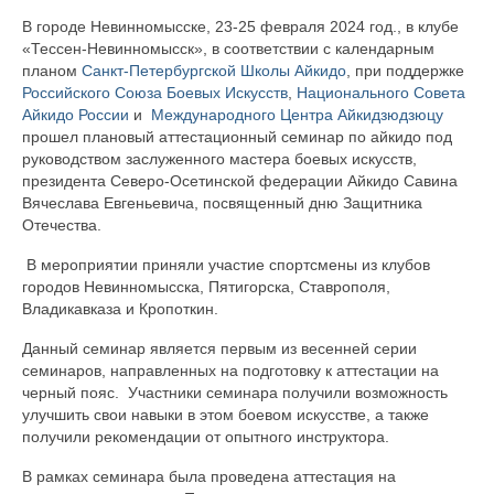
В городе Невинномысске, 23-25 февраля 2024 год., в клубе
Наставники
«Тессен-Невинномысск», в соответствии с календарным
планом
Санкт-Петербургской Школы Айкидо
, при поддержке
Клубы
Российского Союза Боевых Искусств
,
Национального Совета
Айкидо России
и
Международного Центра Айкидзюдзюцу
Тессен-Владикавказ
прошел плановый аттестационный семинар по айкидо под
руководством заслуженного мастера боевых искусств,
Тессен-Невинномысск
президента Северо-Осетинской федерации Айкидо Савина
Вячеслава Евгеньевича, посвященный дню Защитника
Тессен-Кропоткин
Отечества.
В мероприятии приняли участие спортсмены из клубов
Тессен-Краснодар
городов Невинномысска, Пятигорска, Ставрополя,
Владикавказа и Кропоткин.
Тессен-Пермь
Данный семинар является первым из весенней серии
Тессен-Северская
семинаров, направленных на подготовку к аттестации на
черный пояс. Участники семинара получили возможность
Тессен-Ставрополь
улучшить свои навыки в этом боевом искусстве, а также
получили рекомендации от опытного инструктора.
Календарь мероприятий
В рамках семинара была проведена аттестация на